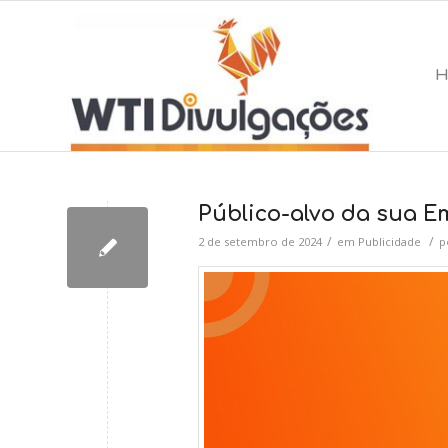
Público-alvo da sua E
/
/
2 de setembro de 2024
em
Publicidade
p