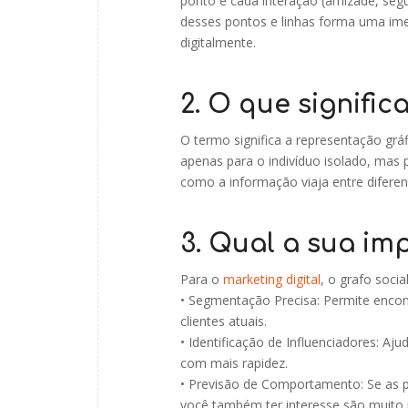
ponto e cada interação (amizade, segu
desses pontos e linhas forma uma ime
digitalmente.
2. O que signific
O termo significa a representação gráf
apenas para o indivíduo isolado, mas 
como a informação viaja entre diferen
3. Qual a sua im
Para o
marketing digital
, o grafo socia
• Segmentação Precisa: Permite encon
clientes atuais.
• Identificação de Influenciadores: A
com mais rapidez.
• Previsão de Comportamento: Se as p
você também ter interesse são muito 