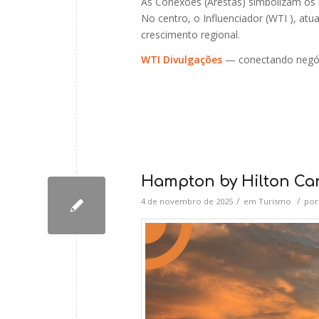
As Conexões (Arestas) simbolizam os 
No centro, o Influenciador (WTI ), atu
crescimento regional.
WTI Divulgações
— conectando negóci
Hampton by Hilton Ca
/
/
4 de novembro de 2025
em
Turismo
po