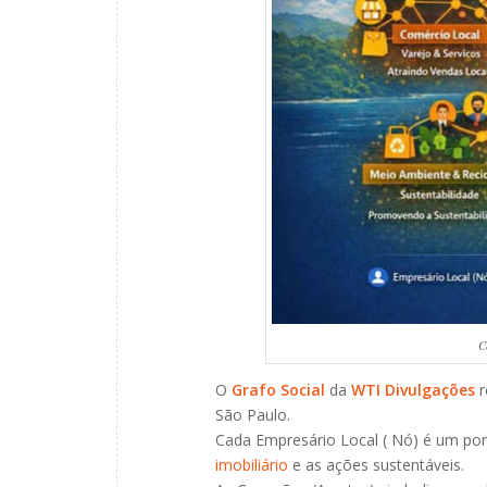
C
O
Grafo Social
da
WTI Divulgações
r
São Paulo.
Cada Empresário Local ( Nó) é um po
imobiliário
e as ações sustentáveis.