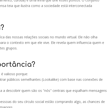
imento, curtida) é uma linha que une esses pontos. O conjunto
nsa teia que ilustra como a sociedade está interconectada
a?
ica das nossas relações sociais no mundo virtual. Ele não olha
para o contexto em que ele vive. Ele revela quem influencia quem e
tes grupos.
portância?
l é valioso porque:
trar públicos semelhantes (Lookalike) com base nas conexões de
juda a descobrir quem são os "nós" centrais que espalham mensagens
essoas do seu círculo social estão comprando algo, as chances de
maiores.