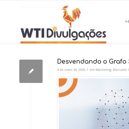
Desvendando o Grafo So
/
4 de maio de 2026
em
Marketing
,
Mercado I