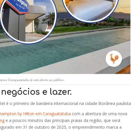
pton Caraguatatuba já está aberto ao público.
egócios e lazer.
 é o primeiro de bandeira internacional na cidade litorânea paulista
Hampton by Hilton em Caraguatatuba
com a abertura de uma nova
ing
e a poucos minutos das principais praias da região, que será
Inaugurado em 31 de outubro de 2025, o empreendimento marca a