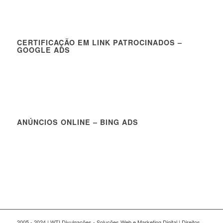
CERTIFICAÇÃO EM LINK PATROCINADOS –
GOOGLE ADS
ANÚNCIOS ONLINE – BING ADS
2005 - 2024 | WTI Divulgações - Soluções Web e Marketing Digital | Direitos