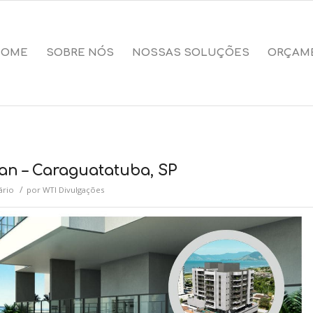
HOME
SOBRE NÓS
NOSSAS SOLUÇÕES
ORÇAM
uan – Caraguatatuba, SP
/
ário
por
WTI Divulgações