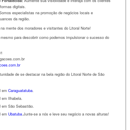
 Fortalecida:
Aumente sua visibilidade e interaja com os clientes
formas digitais.
omos especialistas na promoção de negócios locais e
uances da região.
na mente dos moradores e visitantes do Litoral Norte!
e mesmo para descobrir como podemos impulsionar o sucesso do
81
lgacoes.com.br
acoes.com.br
tunidade de se destacar na bela região do Litoral Norte de São
al em
Caraguatatuba
.
 em Ilhabela.
l em São Sebastião.
al em
Ubatuba
.Junte-se a nós e leve seu negócio a novas alturas!