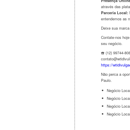
Presença Online
através das plata
Parceria Local:
S
entendemos as n
Deixe sua marca 
Contate-nos hoj
seu negócio.
☎️ (12) 99744-80
contato@wtidivu
https://wtidivulg
Não perca a opor
Paulo.
Negócio Loc
Negócio Local
Negócio Loca
Negócio Loc