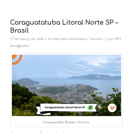
Caraguatatuba Litoral Norte SP –
Brasil
/
/
17 de março de 2024
em
Mercado Imobiliário
,
Turismo
por
WTI
Divulgações
Caraguatatuba Turismo e Imóveis.