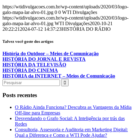
https://wtidivulgacoes.com.br/wp-content/uploads/2020/03/logo-
galo-mapa-lar-alvo-01.jpg
0
0
WTI Divulgações
https://wtidivulgacoes.com.br/wp-content/uploads/2020/03/logo-
galo-mapa-lar-alvo-01.jpg
WTI Divulgações
2020-10-21
20:22:21
2024-07-12 14:37:23
HISTÓRIA DO RÁDIO
Talvez você goste dos artigos
História do Outdoor – Meios de Comunicação
HISTÓRIA DO JORNAL E REVISTA
HISTÓRIA DA TELEVISÃO
HISTÓRIA DO CINEMA
HISTÓRIA da INTERNET – Meios de Comunicação
Posts recentes
O Rádio Ainda Funciona? Descubra as Vantagens da Mídia
Off-line para Empresas
Desvendando o Grafo Social: A Inteligência por trás das
Redes
Consultoria, Assessoria e Auditoria em Marketing Digital:
Qual a Diferença e Como a WTI Pode Ajudar?