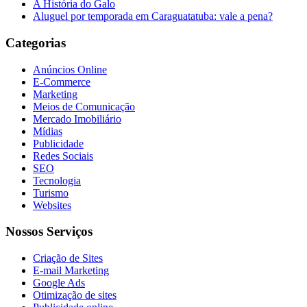
A História do Galo
Aluguel por temporada em Caraguatatuba: vale a pena?
Categorias
Anúncios Online
E-Commerce
Marketing
Meios de Comunicação
Mercado Imobiliário
Mídias
Publicidade
Redes Sociais
SEO
Tecnologia
Turismo
Websites
Nossos Serviços
Criação de Sites
E-mail Marketing
Google Ads
Otimização de sites