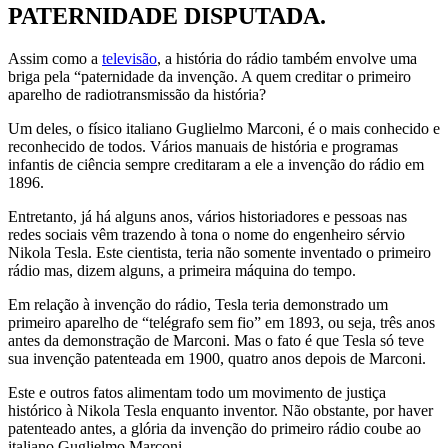
PATERNIDADE DISPUTADA.
Assim como a
televisão
, a história do rádio também envolve uma
briga pela “paternidade da invenção. A quem creditar o primeiro
aparelho de radiotransmissão da história?
Um deles, o físico italiano Guglielmo Marconi, é o mais conhecido e
reconhecido de todos. Vários manuais de história e programas
infantis de ciência sempre creditaram a ele a invenção do rádio em
1896.
Entretanto, já há alguns anos, vários historiadores e pessoas nas
redes sociais vêm trazendo à tona o nome do engenheiro sérvio
Nikola Tesla. Este cientista, teria não somente inventado o primeiro
rádio mas, dizem alguns, a primeira máquina do tempo.
Em relação à invenção do rádio, Tesla teria demonstrado um
primeiro aparelho de “telégrafo sem fio” em 1893, ou seja, três anos
antes da demonstração de Marconi. Mas o fato é que Tesla só teve
sua invenção patenteada em 1900, quatro anos depois de Marconi.
Este e outros fatos alimentam todo um movimento de justiça
histórico à Nikola Tesla enquanto inventor. Não obstante, por haver
patenteado antes, a glória da invenção do primeiro rádio coube ao
italiano Guglielmo Marconi.