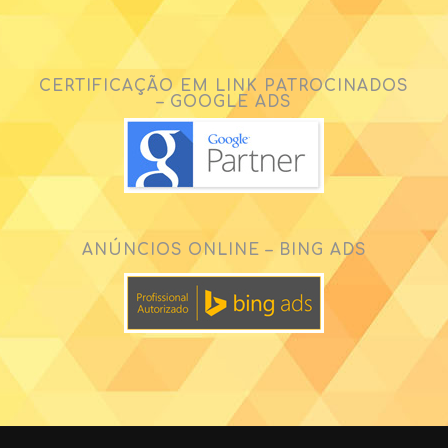
CERTIFICAÇÃO EM LINK PATROCINADOS
– GOOGLE ADS
ANÚNCIOS ONLINE – BING ADS