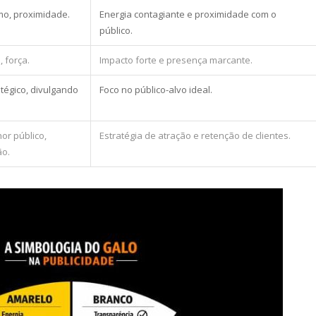
mo, proximidade.
Energia contagiante e proximidade com o
público.
, força.
Impacto forte e presença marcante.
tégico, divulgando
Foco no público-alvo ideal.
hor público,
Estratégia de atração e retenção de clientes.
ão.