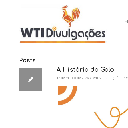
Posts
A História do Galo
/
/
12 de março de 2026
em
Marketing
por
W