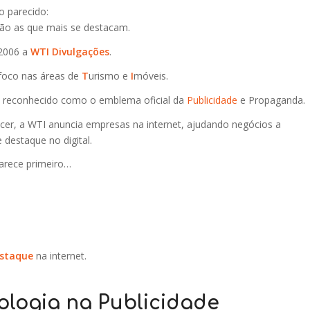
o parecido:
ão as que mais se destacam.
 2006 a
WTI Divulgações
.
foco nas áreas de
T
urismo e
I
móveis.
é reconhecido como o emblema oficial da
Publicidade
e Propaganda.
er, a WTI anuncia empresas na internet, ajudando negócios a
 destaque no digital.
arece primeiro…
staque
na internet.
logia na Publicidade