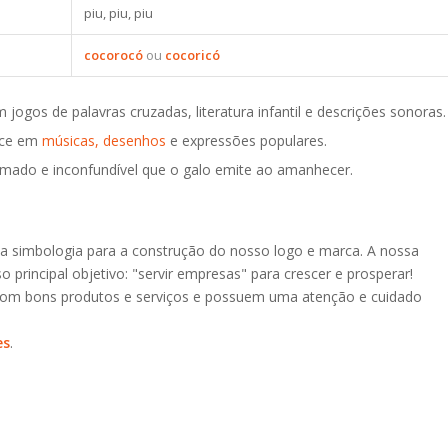
piu, piu, piu
cocorocó
ou
cocoricó
ogos de palavras cruzadas, literatura infantil e descrições sonoras.
ece em
músicas,
desenhos
e expressões populares.
mado e inconfundível que o galo emite ao amanhecer.
 simbologia para a construção do nosso logo e marca. A nossa
o principal objetivo: "servir empresas" para crescer e prosperar!
com bons produtos e serviços e possuem uma atenção e cuidado
.
es
.