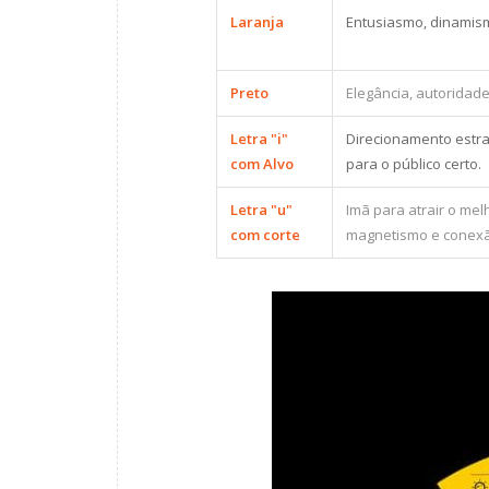
Laranja
Entusiasmo, dinamis
Preto
Elegância, autoridade
Letra "i"
Direcionamento estra
com Alvo
para o público certo.
Letra "u"
Imã para atrair o mel
com corte
magnetismo e conex